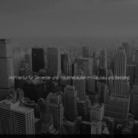
Architektur für Gewerbe- und Industriebauten im Neubau und Bestand