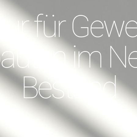
tur für Gew
bauten im 
Bestand